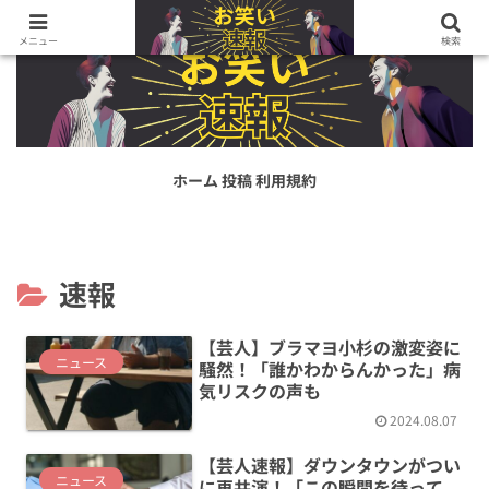
お笑い好きなら、知っておくべき情報がここに！
メニュー
検索
ホーム
投稿
利用規約
速報
【芸人】ブラマヨ小杉の激変姿に
ニュース
騒然！「誰かわからんかった」病
気リスクの声も
2024.08.07
【芸人速報】ダウンタウンがつい
ニュース
に再共演！「この瞬間を待って